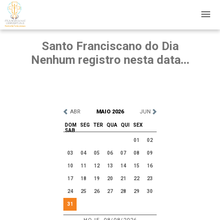
Santo Franciscano do Dia
Nenhum registro nesta data...
ABR
MAIO 2026
JUN
DOM
SEG
TER
QUA
QUI
SEX
SAB
01
02
03
04
05
06
07
08
09
10
11
12
13
14
15
16
17
18
19
20
21
22
23
24
25
26
27
28
29
30
31