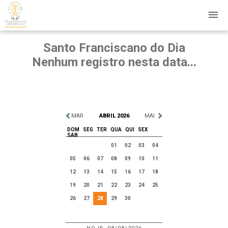
Santo Franciscano do Dia
Nenhum registro nesta data...
MAR
ABRIL 2026
MAI
DOM
SEG
TER
QUA
QUI
SEX
SAB
01
02
03
04
05
06
07
08
09
10
11
12
13
14
15
16
17
18
19
20
21
22
23
24
25
26
27
28
29
30