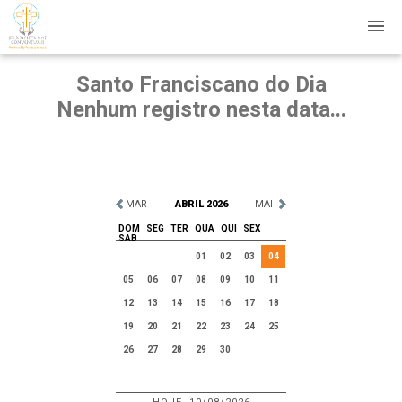
Santo Franciscano do Dia
Nenhum registro nesta data...
MAR
ABRIL 2026
MAI
DOM
SEG
TER
QUA
QUI
SEX
SAB
01
02
03
04
05
06
07
08
09
10
11
12
13
14
15
16
17
18
19
20
21
22
23
24
25
26
27
28
29
30