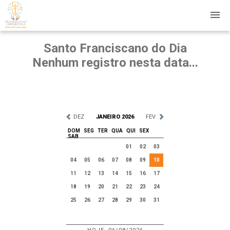
Santo Franciscano do Dia
Nenhum registro nesta data...
DEZ
JANEIRO 2026
FEV
DOM
SEG
TER
QUA
QUI
SEX
SAB
01
02
03
04
05
06
07
08
09
10
11
12
13
14
15
16
17
18
19
20
21
22
23
24
25
26
27
28
29
30
31