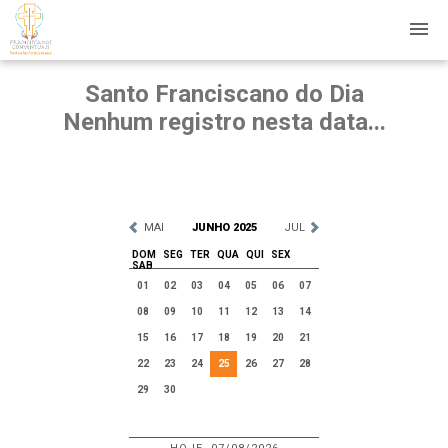
Santo Franciscano do Dia
Nenhum registro nesta data...
MAI
JUNHO 2025
JUL
DOM
SEG
TER
QUA
QUI
SEX
SAB
01
02
03
04
05
06
07
08
09
10
11
12
13
14
15
16
17
18
19
20
21
22
23
24
25
26
27
28
29
30