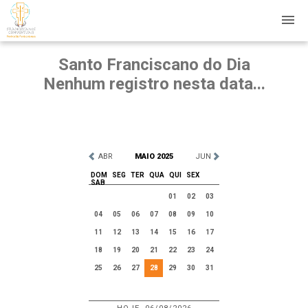
Santo Franciscano do Dia
Nenhum registro nesta data...
ABR
MAIO 2025
JUN
DOM
SEG
TER
QUA
QUI
SEX
SAB
01
02
03
04
05
06
07
08
09
10
11
12
13
14
15
16
17
18
19
20
21
22
23
24
25
26
27
28
29
30
31