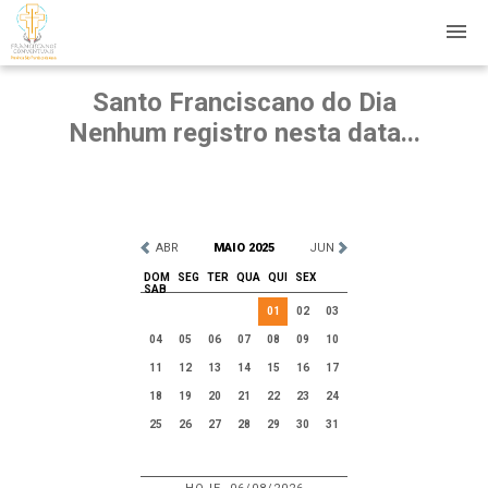
Santo Franciscano do Dia
Nenhum registro nesta data...
ABR
MAIO 2025
JUN
DOM
SEG
TER
QUA
QUI
SEX
SAB
01
02
03
04
05
06
07
08
09
10
11
12
13
14
15
16
17
18
19
20
21
22
23
24
25
26
27
28
29
30
31