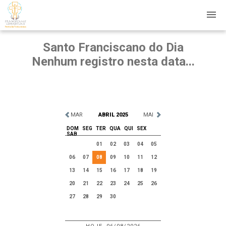
Santo Franciscano do Dia
Nenhum registro nesta data...
MAR
ABRIL 2025
MAI
DOM
SEG
TER
QUA
QUI
SEX
SAB
01
02
03
04
05
06
07
08
09
10
11
12
13
14
15
16
17
18
19
20
21
22
23
24
25
26
27
28
29
30