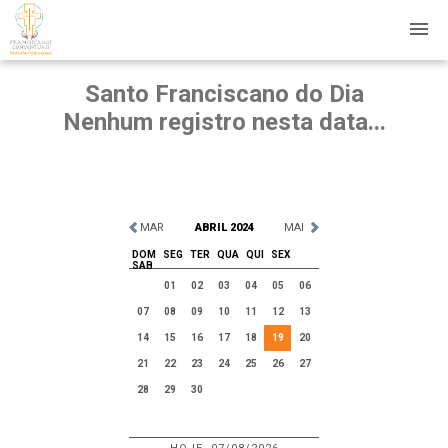
Santo Franciscano do Dia
Nenhum registro nesta data...
MAR
ABRIL 2024
MAI
DOM
SEG
TER
QUA
QUI
SEX
SAB
01
02
03
04
05
06
07
08
09
10
11
12
13
14
15
16
17
18
19
20
21
22
23
24
25
26
27
28
29
30