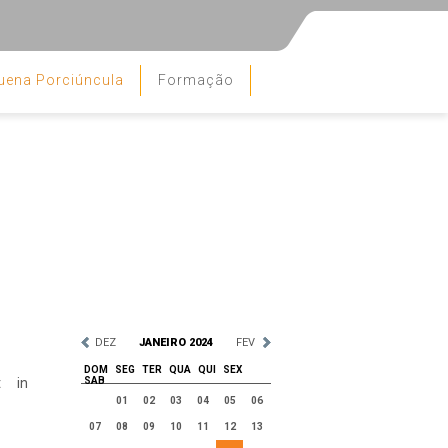
uena Porciúncula
Formação
DEZ
JANEIRO 2024
FEV
DOM
SEG
TER
QUA
QUI
SEX
t in
SAB
01
02
03
04
05
06
07
08
09
10
11
12
13