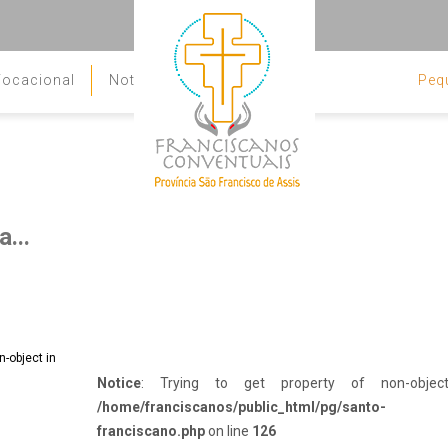
ocacional
Notícias
Peq
Contato
...
Notice
: Trying to get property of non-objec
/home/franciscanos/public_html/pg/santo-
franciscano.php
on line
126