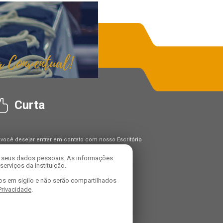
Curta
 você desejar entrar em contato com nosso Escritório
Proteção de Dados ("DPO"), utilize os seguintes
tatos:
r seus dados pessoais. As informações
carregado: Alexandre Domiciano Da Silva
erviços da instituição.
mail: dpo@franciscanosconventuais.org.br
os em sigilo e não serão compartilhados
 Privacidade
.