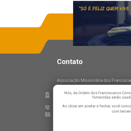
Contato
Associação Missionária dos Francisc
Menores Conventuais
Nós, da Ordem dos Franciscanos Conve
Rua: Oratório, 1458, Parque das Nações
fornecidas serão usada
CEP: 09280-000, Santo André – SP
Ao clicar em aceitar e fechar, você co
Telefone: 11 4472-8100
com tercei
E-mail:
comunicacao@franciscanosconventuai