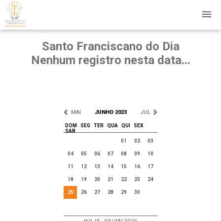
Santo Franciscano do Dia
Nenhum registro nesta data...
MAI
JUNHO 2023
JUL
DOM
SEG
TER
QUA
QUI
SEX
SAB
01
02
03
04
05
06
07
08
09
10
11
12
13
14
15
16
17
18
19
20
21
22
23
24
25
26
27
28
29
30