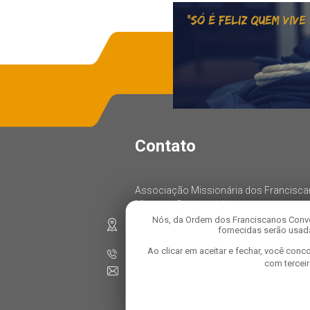
Contato
Associação Missionária dos Francisc
Menores Conventuais
Nós, da Ordem dos Franciscanos Conve
Rua: Oratório, 1458, Parque das Nações
fornecidas serão usada
CEP: 09280-000, Santo André – SP
Ao clicar em aceitar e fechar, você co
Telefone: 11 4472-8100
com tercei
E-mail:
comunicacao@franciscanosconventuai