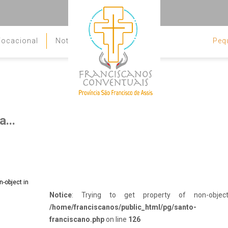
ocacional
Notícias
Peq
Contato
...
Notice
: Trying to get property of non-objec
/home/franciscanos/public_html/pg/santo-
franciscano.php
on line
126