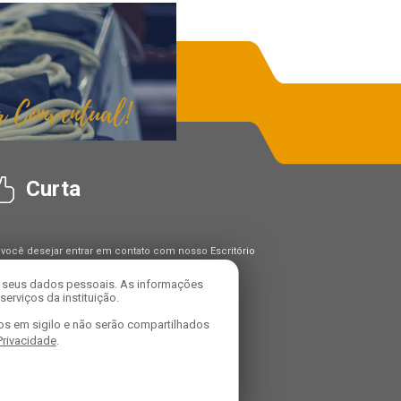
Curta
 você desejar entrar em contato com nosso Escritório
Proteção de Dados ("DPO"), utilize os seguintes
tatos:
r seus dados pessoais. As informações
carregado: Alexandre Domiciano Da Silva
erviços da instituição.
mail: dpo@franciscanosconventuais.org.br
os em sigilo e não serão compartilhados
 Privacidade
.