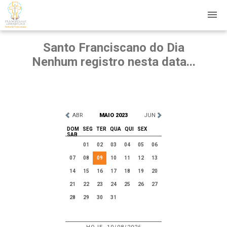
Santo Franciscano do Dia
Nenhum registro nesta data...
ABR
MAIO 2023
JUN
DOM
SEG
TER
QUA
QUI
SEX
SAB
01
02
03
04
05
06
07
08
09
10
11
12
13
14
15
16
17
18
19
20
21
22
23
24
25
26
27
28
29
30
31