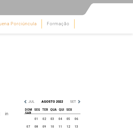
uena Porciúncula
Formação
JUL
AGOSTO 2022
SET
DOM
SEG
TER
QUA
QUI
SEX
t in
SAB
01
02
03
04
05
06
07
08
09
10
11
12
13