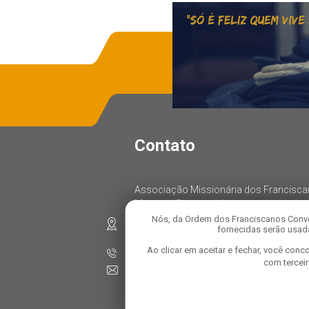
Contato
Associação Missionária dos Francisc
Menores Conventuais
Nós, da Ordem dos Franciscanos Conve
Rua: Oratório, 1458, Parque das Nações
fornecidas serão usada
CEP: 09280-000, Santo André – SP
Ao clicar em aceitar e fechar, você co
Telefone: 11 4472-8100
com tercei
E-mail:
comunicacao@franciscanosconventuai