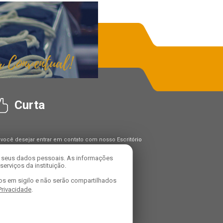
Curta
 você desejar entrar em contato com nosso Escritório
Proteção de Dados ("DPO"), utilize os seguintes
tatos:
r seus dados pessoais. As informações
carregado: Alexandre Domiciano Da Silva
erviços da instituição.
mail: dpo@franciscanosconventuais.org.br
os em sigilo e não serão compartilhados
 Privacidade
.