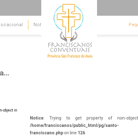
ocacional
Notícias
Peq
Contato
...
Notice
: Trying to get property of non-objec
/home/franciscanos/public_html/pg/santo-
franciscano.php
on line
126