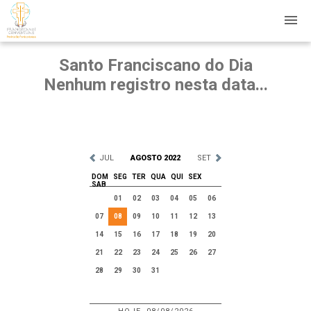
Santo Franciscano do Dia
Nenhum registro nesta data...
JUL
AGOSTO 2022
SET
DOM
SEG
TER
QUA
QUI
SEX
SAB
01
02
03
04
05
06
07
08
09
10
11
12
13
14
15
16
17
18
19
20
21
22
23
24
25
26
27
28
29
30
31