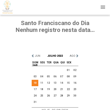
Santo Franciscano do Dia
Nenhum registro nesta data...
JUN
JULHO 2022
AGO
DOM
SEG
TER
QUA
QUI
SEX
SAB
01
02
03
04
05
06
07
08
09
10
11
12
13
14
15
16
17
18
19
20
21
22
23
24
25
26
27
28
29
30
31