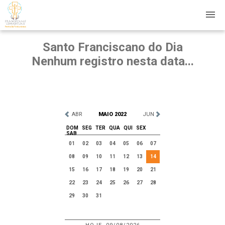
Santo Franciscano do Dia
Nenhum registro nesta data...
ABR
MAIO 2022
JUN
DOM
SEG
TER
QUA
QUI
SEX
SAB
01
02
03
04
05
06
07
08
09
10
11
12
13
14
15
16
17
18
19
20
21
22
23
24
25
26
27
28
29
30
31