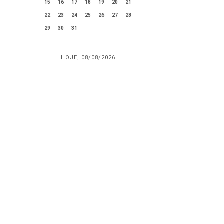
15
16
17
18
19
20
21
22
23
24
25
26
27
28
29
30
31
HOJE, 08/08/2026