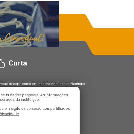
Curta
 você desejar entrar em contato com nosso Escritório
Proteção de Dados ("DPO"), utilize os seguintes
tatos:
r seus dados pessoais. As informações
carregado: Alexandre Domiciano Da Silva
erviços da instituição.
mail: dpo@franciscanosconventuais.org.br
os em sigilo e não serão compartilhados
 Privacidade
.