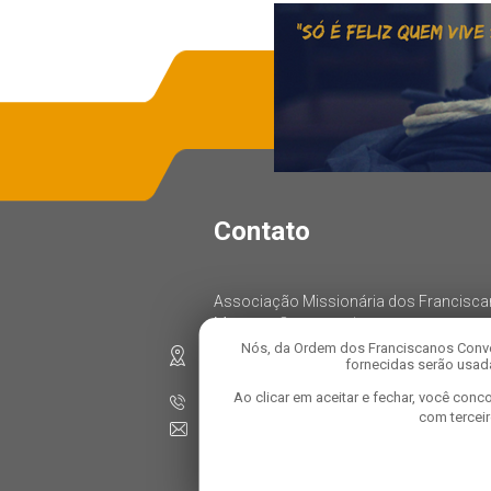
Contato
Associação Missionária dos Francisc
Menores Conventuais
Nós, da Ordem dos Franciscanos Conve
Rua: Oratório, 1458, Parque das Nações
fornecidas serão usada
CEP: 09280-000, Santo André – SP
Ao clicar em aceitar e fechar, você co
Telefone: 11 4472-8100
com tercei
E-mail:
comunicacao@franciscanosconventuai