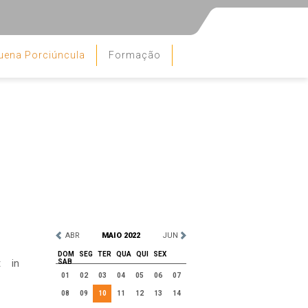
uena Porciúncula
Formação
ABR
MAIO 2022
JUN
DOM
SEG
TER
QUA
QUI
SEX
t in
SAB
01
02
03
04
05
06
07
08
09
10
11
12
13
14