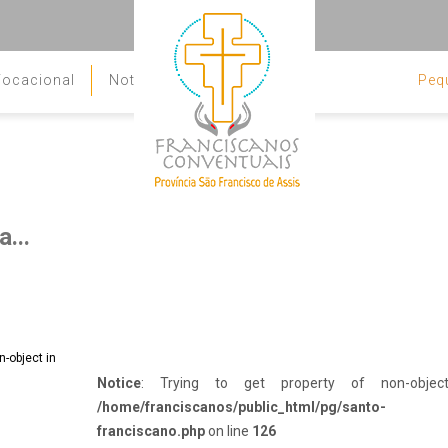
ocacional
Notícias
Peq
Contato
...
Notice
: Trying to get property of non-objec
/home/franciscanos/public_html/pg/santo-
franciscano.php
on line
126