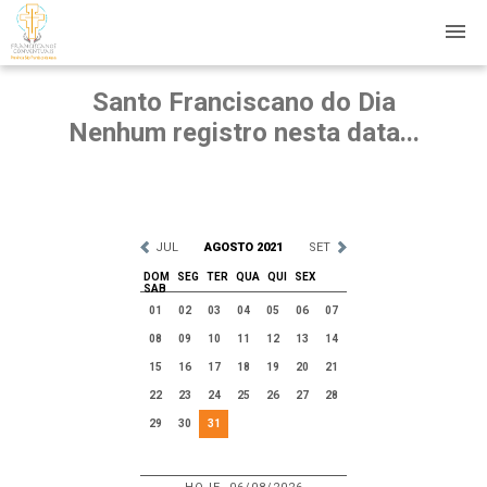
Santo Franciscano do Dia
Nenhum registro nesta data...
JUL
AGOSTO 2021
SET
DOM
SEG
TER
QUA
QUI
SEX
SAB
01
02
03
04
05
06
07
08
09
10
11
12
13
14
15
16
17
18
19
20
21
22
23
24
25
26
27
28
29
30
31