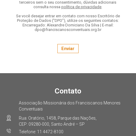
terceiros sem o seu consentimento, dúvidas adicionais
consulta nossa
política de privacidade
.
Se você desejar entrar em contato com nosso Escritório de
Proteção de Dados ("DPO"), utilize os seguintes contatos:
Encarregado: Alexandre Domiciano Da Silva | E-mail:
dpo@franciscanosconventuais.org.br
Contato
Associação Missionária dos Franciscanos Menores
Conventuais
Rua: Oratório, 1458, Parque das Nações,
CEP: 09280-000, Santo André – SP
Telefone: 11 4472-8100