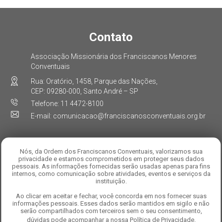
Contato
Associação Missionária dos Franciscanos Menores
Conventuais
Rua: Oratório, 1458, Parque das Nações,
CEP: 09280-000, Santo André – SP
Telefone: 11 4472-8100
E-mail: comunicacao@franciscanosconventuais.org.br
Nós, da Ordem dos Franciscanos Conventuais, valorizamos sua
Curta
privacidade e estamos comprometidos em proteger seus dados
pessoais. As informações fornecidas serão usadas apenas para fins
internos, como comunicação sobre atividades, eventos e serviços da
instituição.
Se você desejar entrar em contato com nosso Escritório
de Proteção de Dados ("DPO"), utilize os seguintes
Ao clicar em aceitar e fechar, você concorda em nos fornecer suas
informações pessoais. Esses dados serão mantidos em sigilo e não
contatos:
serão compartilhados com terceiros sem o seu consentimento,
Encarregado: Alexandre Domiciano Da Silva
E-mail: dpo@franciscanosconventuais.org.br
dúvidas pode acompanhar a nossa
Política de Privacidade
.