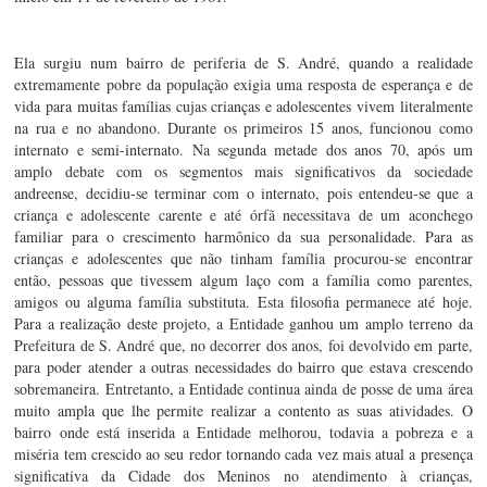
Ela surgiu num bairro de periferia de S. André, quando a realidade 
extremamente pobre da população exigia uma resposta de esperança e de 
vida para muitas famílias cujas crianças e adolescentes vivem literalmente 
na rua e no abandono. Durante os primeiros 15 anos, funcionou como 
internato e semi-internato. Na segunda metade dos anos 70, após um 
amplo debate com os segmentos mais significativos da sociedade 
andreense, decidiu-se terminar com o internato, pois entendeu-se que a 
criança e adolescente carente e até órfã necessitava de um aconchego 
familiar para o crescimento harmônico da sua personalidade. Para as 
crianças e adolescentes que não tinham família procurou-se encontrar 
então, pessoas que tivessem algum laço com a família como parentes, 
amigos ou alguma família substituta. Esta filosofia permanece até hoje. 
Para a realização deste projeto, a Entidade ganhou um amplo terreno da 
Prefeitura de S. André que, no decorrer dos anos, foi devolvido em parte, 
para poder atender a outras necessidades do bairro que estava crescendo 
sobremaneira. Entretanto, a Entidade continua ainda de posse de uma área 
muito ampla que lhe permite realizar a contento as suas atividades. 
O 
bairro onde está inserida a Entidade melhorou, todavia a pobreza e a 
miséria tem crescido ao seu redor tornando cada vez mais atual a presença 
significativa da Cidade dos Meninos no atendimento à crianças, 